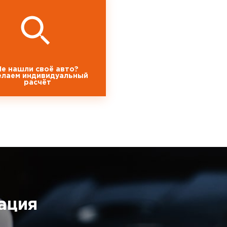
Не нашли своё авто?
елаем индивидуальный
расчёт
ация