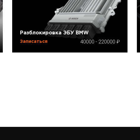
Разблокировка ЭБУ BMW
40000
-
220000
Записаться