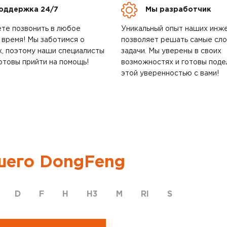
оддержка 24/7
Мы разработчик
те позвонить в любое
Уникальный опыт наших инж
 время! Мы заботимся о
позволяет решать самые сл
х, поэтому наши специалисты
задачи. Мы уверены в своих
отовы прийти на помощь!
возможностях и готовы поде
этой уверенностью с вами!
шего DongFeng
D
F
H
H3
M
RI
S