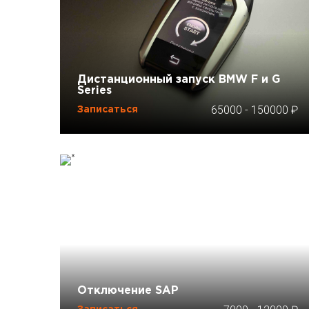
Дистанционный запуск BMW F и G
Series
65000
-
150000
Записаться
Отключение SAP