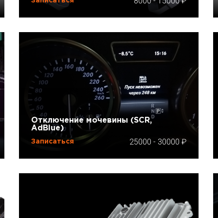
8000
-
15000
Записаться
Отключение мочевины (SCR,
AdBlue)
25000
-
30000
Записаться