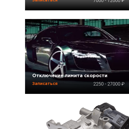
7000
-
12000
Записаться
Отключение лимита скорости
2250
-
27000
Записаться