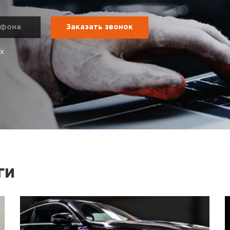
ых
ги