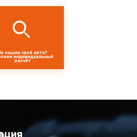
Не нашли своё авто?
елаем индивидуальный
расчёт
ация