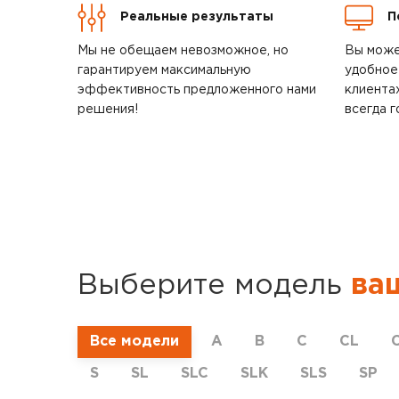
Реальные результаты
П
Мы не обещаем невозможное, но
Вы може
гарантируем максимальную
удобное
эффективность предложенного нами
клиента
решения!
всегда г
Выберите модель
ва
Все модели
A
B
C
CL
S
SL
SLC
SLK
SLS
SP