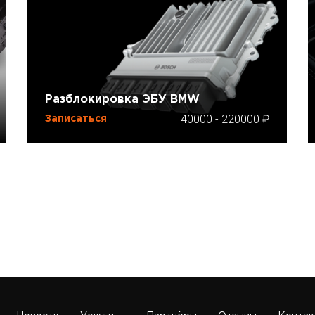
Разблокировка ЭБУ BMW
40000
-
220000
Записаться