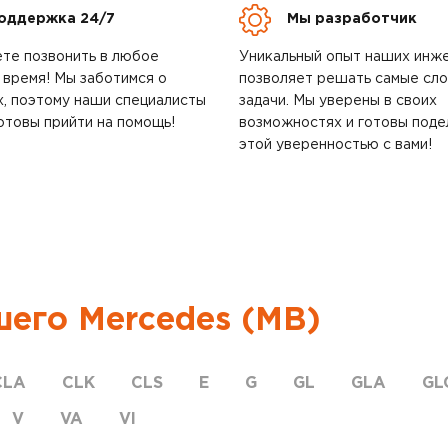
оддержка 24/7
Мы разработчик
те позвонить в любое
Уникальный опыт наших инж
 время! Мы заботимся о
позволяет решать самые сл
х, поэтому наши специалисты
задачи. Мы уверены в своих
отовы прийти на помощь!
возможностях и готовы поде
этой уверенностью с вами!
шего Mercedes (MB)
CLA
CLK
CLS
E
G
GL
GLA
GL
V
VA
VI