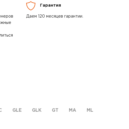
Гарантия
енеров
Даем 120 месяцев гарантии.
ожные
литься
C
GLE
GLK
GT
MA
ML