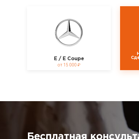
Сд
E / E Coupe
15 000
Бесплатная консульт