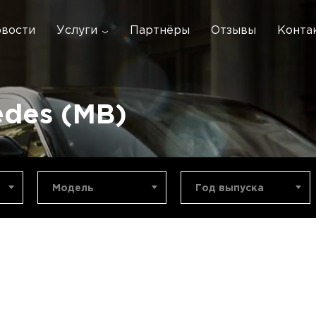
вости
Услуги
Партнёры
Отзывы
Конта
des (MB)
Модель
Год выпуска