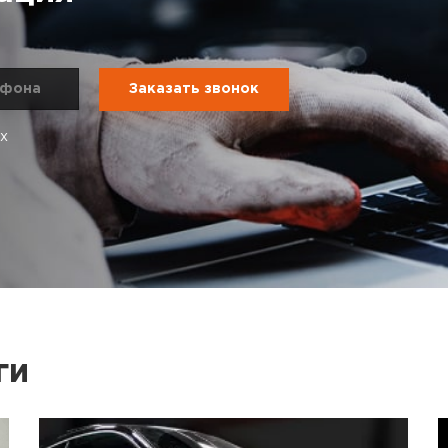
ых
ги