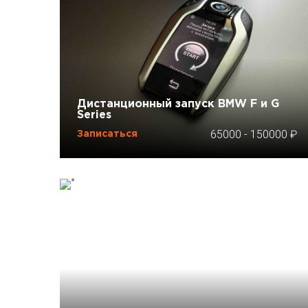
Дистанционный запуск BMW F и G
Series
65000
-
150000
Записаться