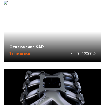
Отключение SAP
7000
-
12000
Записаться