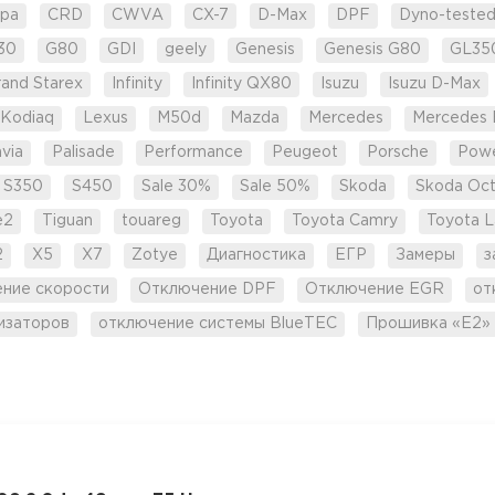
pa
CRD
CWVA
CX-7
D-Max
DPF
Dyno-teste
30
G80
GDI
geely
Genesis
Genesis G80
GL35
rand Starex
Infinity
Infinity QX80
Isuzu
Isuzu D-Max
Kodiaq
Lexus
M50d
Mazda
Mercedes
Mercedes 
via
Palisade
Performance
Peugeot
Porsche
Pow
S350
S450
Sale 30%
Sale 50%
Skoda
Skoda Oct
e2
Tiguan
touareg
Toyota
Toyota Camry
Toyota L
2
X5
X7
Zotye
Диагностика
ЕГР
Замеры
з
ение скорости
Отключение DPF
Отключение EGR
от
изаторов
отключение системы BlueTEC
Прошивка «Е2»