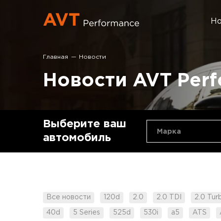
Но
Главная
Новости
Новости AVT Per
Выберите ваш
Марка
автомобиль
Все новости
120d
2.0
2.0 TDI
2.0 Tur
40d
5 Series
525d
530i
a5
ATS