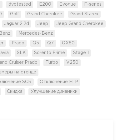
d
dyotested
E200
Evogue
F-series
0
Golf
Grand Cherokee
Grand Starex
Jaguar 2.2d
Jeep
Jeep Grand Cherokee
Benz
Mercedes-Benz
er
Prado
Q5
Q7
QX80
avia
SLK
Sorento Prime
Stage 1
and Cruiser Prado
Turbo
V250
амеры на стенде
ключение SCR
Отключение ЕГР
Скидка
Улучшение динамики