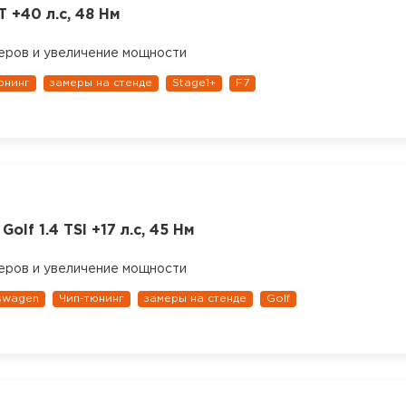
T +40 л.с, 48 Нм
еров и увеличение мощности
юнинг
замеры на стенде
Stage1+
F7
olf 1.4 TSI +17 л.с, 45 Нм
еров и увеличение мощности
swagen
Чип-тюнинг
замеры на стенде
Golf