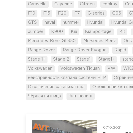
Caravelle
Cayenne
Citroen
coolray
Cou
F10
F15
F20
F7
G-series
G06
G
GTS
haval
hummer
Hyundai
Hyundai G
Jumper
K900
Kia
Kia Sportage
Kit
Mercedes-Benz GL350
Mersedes-Benz
Octa
Range Rover
Range Rover Evogue
Rapid
Stage 1+
Stage 2
Stage1
Stage1+
stag
Volkswagen
Volkswagen Tiguan
VW
WK
неисправность клапана системы ЕГР
Огранич
Отключение катализатора
Отключение катал
Чёрная пятница
Чип-тюнинг
07.10.2021