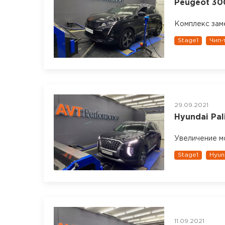
Peugeot 300
Комплекс зам
Stage1
Чип-
29.09.2021
Hyundai Pali
Увеличение 
Stage1
Hyun
11.09.2021