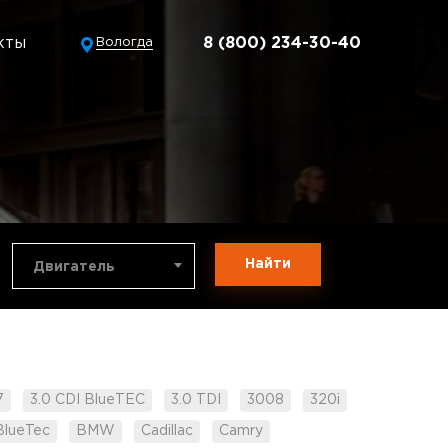
кты
8 (800) 234-30-40
Вологда
Найти
Двигатель
7
3.0 CDI BlueTEC
3.0 TDI
3008
320i
BlueTec
BMW
Cadillac
Camry