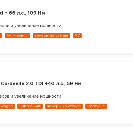
 + 66 л.с., 109 Нм
еров и увеличение мощности
1
Чип-тюнинг
замеры на стенде
X7
Caravelle 2.0 TDI +40 л.с., 59 Нм
еров и увеличение мощности
swagen
Чип-тюнинг
замеры на стенде
Caravelle