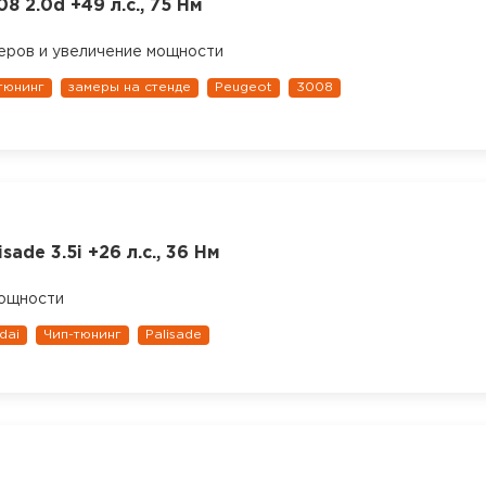
8 2.0d +49 л.с., 75 Нм
еров и увеличение мощности
тюнинг
замеры на стенде
Peugeot
3008
sade 3.5i +26 л.с., 36 Нм
мощности
dai
Чип-тюнинг
Palisade