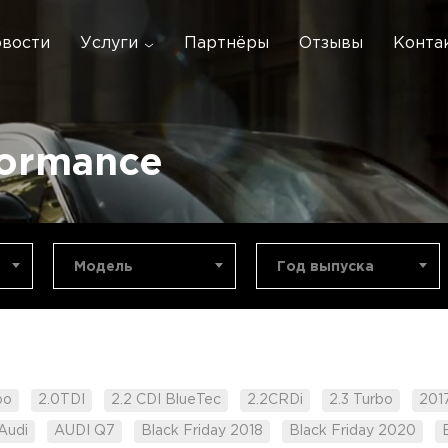
вости
Услуги
Партнёры
Отзывы
Конта
formance
Модель
Год выпуска
bo
2.0TDI
2.2 CDI BlueTec
2.2CRDi
2.3 Turbo
201
Audi
AUDI Q7
Black Friday 2018
Black Friday 2020