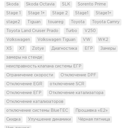
Skoda
Skoda Octavia
SLK
Sorento Prime
Stage 1
Stage 1+
Stage 2
Stage1
Stage1+
stage2
Tiguan
touareg
Toyota
Toyota Camry
Toyota Land Cruiser Prado
Turbo
V250
Volkswagen
Volkswagen Tiguan
VW
WK2
X5
X7
Zotye
Диагностика
ЕГР
Замеры
замеры на стенде
неисправность клапана системы ЕГР
Ограничение скорости
Отключение DPF
Отключение EGR
отключение SCR
Отключение ЕГР
Отключение катализатора
Отключение катализаторов
отключение системы BlueTEC
Прошивка «Е2»
Скидка
Улучшение динамики
Чёрная пятница