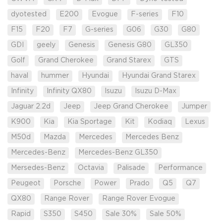
dyotested
E200
Evogue
F-series
F10
F15
F20
F7
G-series
G06
G30
G80
GDI
geely
Genesis
Genesis G80
GL350
Golf
Grand Cherokee
Grand Starex
GTS
haval
hummer
Hyundai
Hyundai Grand Starex
Infinity
Infinity QX80
Isuzu
Isuzu D-Max
Jaguar 2.2d
Jeep
Jeep Grand Cherokee
Jumper
K900
Kia
Kia Sportage
Kit
Kodiaq
Lexus
M50d
Mazda
Mercedes
Mercedes Benz
Mercedes-Benz
Mercedes-Benz GL350
Mersedes-Benz
Octavia
Palisade
Performance
Peugeot
Porsche
Power
Prado
Q5
Q7
QX80
Range Rover
Range Rover Evogue
Rapid
S350
S450
Sale 30%
Sale 50%