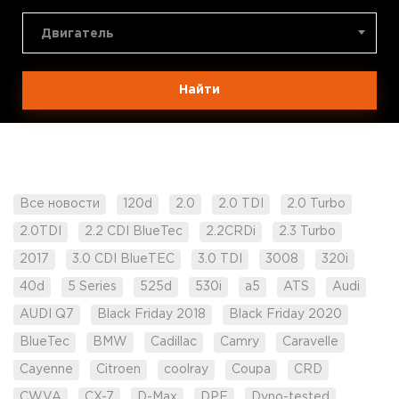
Двигатель
Найти
Все новости
120d
2.0
2.0 TDI
2.0 Turbo
2.0TDI
2.2 CDI BlueTec
2.2CRDi
2.3 Turbo
2017
3.0 CDI BlueTEC
3.0 TDI
3008
320i
40d
5 Series
525d
530i
a5
ATS
Audi
AUDI Q7
Black Friday 2018
Black Friday 2020
BlueTec
BMW
Cadillac
Camry
Caravelle
Cayenne
Citroen
coolray
Coupa
CRD
CWVA
CX-7
D-Max
DPF
Dyno-tested