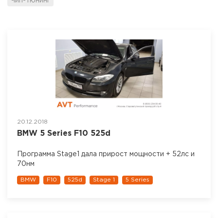
Чип-тюнинг
20.12.2018
BMW 5 Series F10 525d
Программа Stage1 дала прирост мощности + 52лс и
70нм
BMW
F10
525d
Stage 1
5 Series