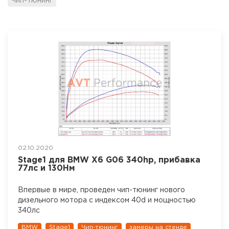
Чип-тюнинг
02.10.2020
Stage1 для BMW X6 G06 340hp, прибавка
77лс и 130Нм
Впервые в мире, проведен чип-тюнинг нового
дизельного мотора с индексом 40d и мощностью
340лс
BMW
Stage1
Чип-тюнинг
замеры на стенде