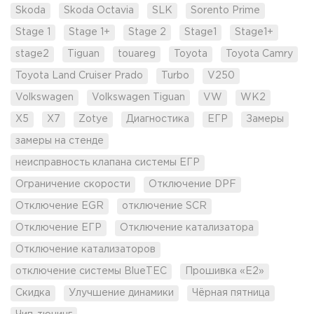
Skoda
Skoda Octavia
SLK
Sorento Prime
Stage 1
Stage 1+
Stage 2
Stage1
Stage1+
stage2
Tiguan
touareg
Toyota
Toyota Camry
Toyota Land Cruiser Prado
Turbo
V250
Volkswagen
Volkswagen Tiguan
VW
WK2
X5
X7
Zotye
Диагностика
ЕГР
Замеры
замеры на стенде
неисправность клапана системы ЕГР
Ограничение скорости
Отключение DPF
Отключение EGR
отключение SCR
Отключение ЕГР
Отключение катализатора
Отключение катализаторов
отключение системы BlueTEC
Прошивка «Е2»
Скидка
Улучшение динамики
Чёрная пятница