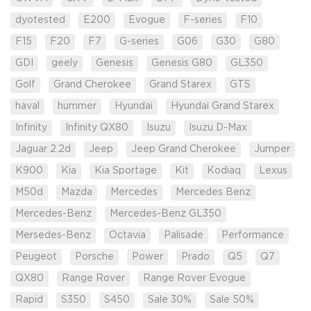
dyotested
E200
Evogue
F-series
F10
F15
F20
F7
G-series
G06
G30
G80
GDI
geely
Genesis
Genesis G80
GL350
Golf
Grand Cherokee
Grand Starex
GTS
haval
hummer
Hyundai
Hyundai Grand Starex
Infinity
Infinity QX80
Isuzu
Isuzu D-Max
Jaguar 2.2d
Jeep
Jeep Grand Cherokee
Jumper
K900
Kia
Kia Sportage
Kit
Kodiaq
Lexus
M50d
Mazda
Mercedes
Mercedes Benz
Mercedes-Benz
Mercedes-Benz GL350
Mersedes-Benz
Octavia
Palisade
Performance
Peugeot
Porsche
Power
Prado
Q5
Q7
QX80
Range Rover
Range Rover Evogue
Rapid
S350
S450
Sale 30%
Sale 50%