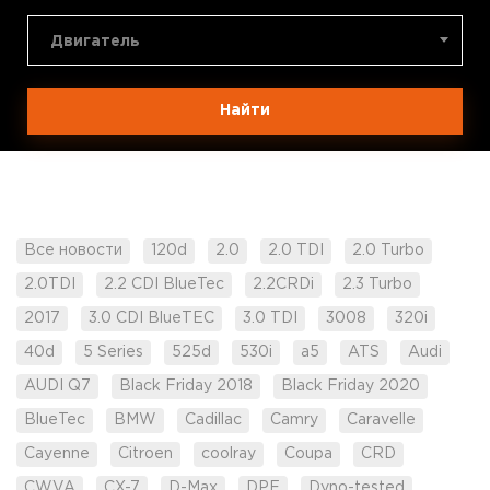
Двигатель
Найти
Все новости
120d
2.0
2.0 TDI
2.0 Turbo
2.0TDI
2.2 CDI BlueTec
2.2CRDi
2.3 Turbo
2017
3.0 CDI BlueTEC
3.0 TDI
3008
320i
40d
5 Series
525d
530i
a5
ATS
Audi
AUDI Q7
Black Friday 2018
Black Friday 2020
BlueTec
BMW
Cadillac
Camry
Caravelle
Cayenne
Citroen
coolray
Coupa
CRD
CWVA
CX-7
D-Max
DPF
Dyno-tested